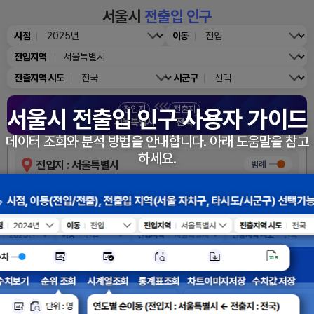
서울시
전출입 인구
시점
이동
전입지역
전출지역
시도
시군구
전입지
전출지
서울시 전출입 인구 사용자 가이드
서울특별시
전국
데이터 조회와 분석 방법을 안내합니다. 아래 도움말을 참고
하세요.
전입지
: 서울특별시
범례
도봉구
노원구
28,497
성
50,119
강북구
마포구
55,5
은평구
29,458
종
49,402
50,449
중랑구
영등포구
18,7
42,548
동대
54,285
서대문구
강서구
구로구
59,57
성동구
38,581
강동구
광진구
68,676
중
41,441